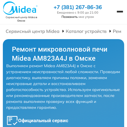
+7 (381) 267-86-36
Ежедневно с 9:00 до 21:00
Позвонить
мне утром
Сервисный центр Midea
в
Омске
Сервисный центр Midea
Каталог устройств
Ремон
Ремонт микроволновой печи
Midea AM823A4J в Омске
Выполняем ремонт Midea AM823A4J в Омске с
устранением неисправностей любой сложности. Проводим
диагностику, выявляем причины поломки, заменяем
неисправные детали и восстанавливаем
работоспособность устройства. Используем оригинальные
или рекомендованные производителем запчасти, после
ремонта выполняем проверку всех функций и
предоставляем гарантию.
Официальный сервис