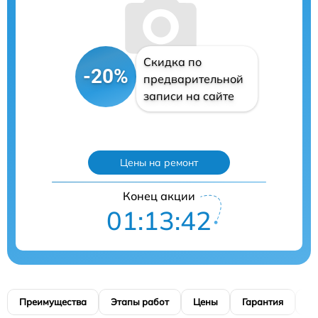
Скидка по
-20%
предварительной
записи на сайте
Цены на ремонт
Конец акции
01:13:41
Преимущества
Этапы работ
Цены
Гарантия
М