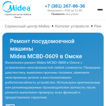
+7 (381) 267-86-36
Ежедневно с 9:00 до 21:00
Позвонить
мне утром
Сервисный центр Midea
в
Омске
Сервисный центр Midea
Каталог устройств
Ремон
Ремонт посудомоечной
машины
Midea MCBD-0609 в Омске
Выполняем ремонт Midea MCBD-0609 в Омске с
устранением неисправностей любой сложности. Проводим
диагностику, выявляем причины поломки, заменяем
неисправные детали и восстанавливаем
работоспособность устройства. Используем оригинальные
или рекомендованные производителем запчасти, после
ремонта выполняем проверку всех функций и
предоставляем гарантию.