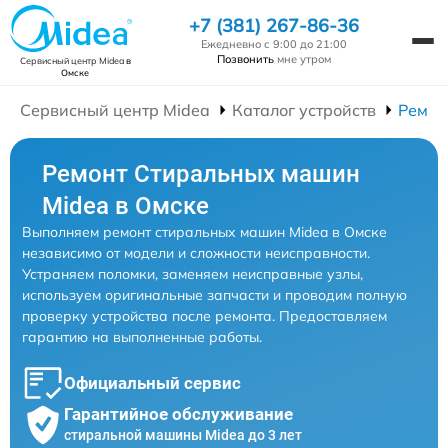
+7 (381) 267-86-36
Ежедневно с 9:00 до 21:00
Позвонить
мне утром
Сервисный центр Midea
в
Омске
Сервисный центр Midea
Каталог устройств
Ремон
Ремонт Стиральных машин
Midea в Омске
Выполняем ремонт стиральных машин Midea в Омске
независимо от модели и сложности неисправности.
Устраняем поломки, заменяем неисправные узлы,
используем оригинальные запчасти и проводим полную
проверку устройства после ремонта. Предоставляем
гарантию на выполненные работы.
Официальный сервис
Гарантийное обслуживание
стиральной машины Midea до 3 лет