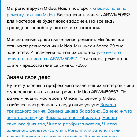
Мы ремонтируем Midea. Наши мастера -
специалисты по
ремонту техники Midea
. Восстановить модель ABWM508S7
для мастеров не будет новой задачей. На все виды
проведенных работ у нас имеется гарантия.
Минимальные сроки выполнения ремонта. Мы большая
сеть мастерских техники Midea. Мы имеем более 20 тыс.
запчастей. И возможно на наших складах
уже имеется
запчасть на модель ABWM508S7
. При заказе ремонта на
сайте - предоставляется скидка -25%.
Знаем свое дело
Будьте уверены в профессионализме наших мастеров - они
с уверенностью выполнят ремонт Midea ABWM508S7. По
данным наших мастеров в Омске по ремонту Midea,
наиболее востребованы следующие услуги:
Замена
приводного ремня
,
Замена шкива барабана
,
Замена жгута
электропроводки
,
Замена сетевого фильтра
,
Чистка
сливного фильтра
,
Чистка разбрызгивателя
,
Чистка
заливного фильтра-сеточки
,
Ремонт или замена петли
двери
,
Ремонт или замена патрубка
,
Замена мотора