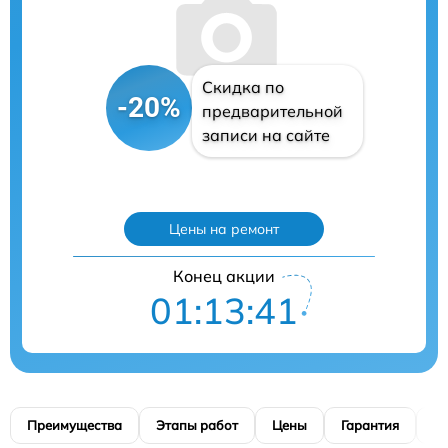
Скидка по
-20%
предварительной
записи на сайте
Цены на ремонт
Конец акции
01:13:40
Преимущества
Этапы работ
Цены
Гарантия
М