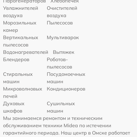
Парогенераторов
Хлебопечек
Увлажнителей
Очистителей
воздуха
воздуха
Морозильных
Пылесосов
камер
Вертикальных
Мультиварок
пылесосов
Водонагревателей
Вытяжек
Блендеров
Роботов-
пылесосов
Стиральных
Посудомоечных
машин
машин
Микроволновых
Кондиционеров
печей
Духовых
Сушильных
шкафов
машин
Мы занимаемся ремонтом и техническим
обслуживанием техники Midea по истечении
гарантийного периода. Наш центр в Омске работает