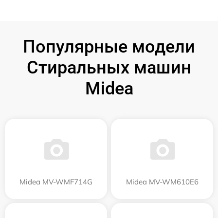
Популярные модели
Стиральных машин
Midea
Midea MV-WMF714G
Midea MV-WM610E6