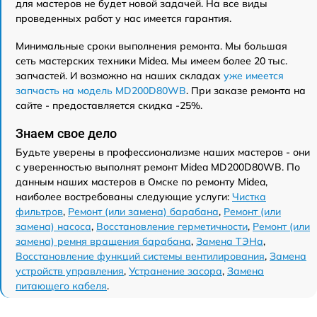
для мастеров не будет новой задачей. На все виды
проведенных работ у нас имеется гарантия.
Минимальные сроки выполнения ремонта. Мы большая
сеть мастерских техники Midea. Мы имеем более 20 тыс.
запчастей. И возможно на наших складах
уже имеется
запчасть на модель MD200D80WB
. При заказе ремонта на
сайте - предоставляется скидка -25%.
Знаем свое дело
Будьте уверены в профессионализме наших мастеров - они
с уверенностью выполнят ремонт Midea MD200D80WB. По
данным наших мастеров в Омске по ремонту Midea,
наиболее востребованы следующие услуги:
Чистка
фильтров
,
Ремонт (или замена) барабана
,
Ремонт (или
замена) насоса
,
Восстановление герметичности
,
Ремонт (или
замена) ремня вращения барабана
,
Замена ТЭНа
,
Восстановление функций системы вентилирования
,
Замена
устройств управления
,
Устранение засора
,
Замена
питающего кабеля
.