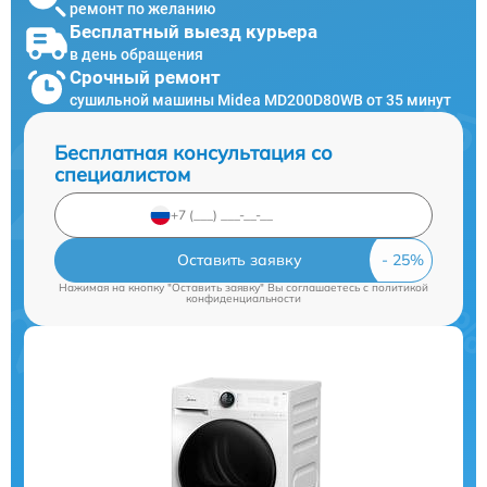
ремонт по желанию
Бесплатный выезд курьера
в день обращения
Срочный ремонт
сушильной машины Midea MD200D80WB от 35 минут
Бесплатная консультация со
специалистом
Оставить заявку
Нажимая на кнопку "Оставить заявку" Вы соглашаетесь c
политикой
конфиденциальности