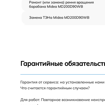
Ремонт (или замена) ремня вращения
барабана Midea MD200D90WB
Замена ТЭНа Midea MD200D90WB
Восстановление функций системы
вентилирования Midea MD200D90WB
Замена устройств управления Midea
MD200D90WB
Устранение засора Midea MD200D90WB
Гарантийные обязательст
Замена питающего кабеля Midea
MD200D90WB
Гарантия от сервиса: на установленные нами
Замена дисплея Midea MD200D90WB
Что считается гарантийным случаем?
Замена подсветки индикаторов Midea
MD200D90WB
Для работ: Повторное возникновение неиспр