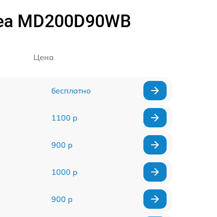
dea MD200D90WB
Цена
бесплатно
1100 р
900 р
1000 р
900 р