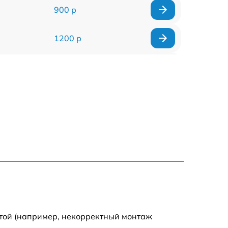
900 р
1200 р
1400 р
800 р
1600 р
1100 р
1000 р
900 р
отой (например, некорректный монтаж