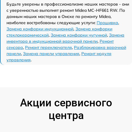
Будьте уверены в профессионализме наших мастеров - они
с уверенностью выполнят ремонт Midea MC-HF661 RW. По
данным наших мастеров в Омске по ремонту Midea,
наиболее востребованы следующие услуги:
Прошивка
,
Замена конфорки индукционной
,
Замена конфорки
стеклокерамической
,
Замена конфорки чугунной
,
Замена
инвентора в индукционной варочной панели
,
Ремонт
сенсора
,
Ремонт переключателя
,
Разблокировка варочной
панели
,
Замена панели управления
,
Ремонт модуля
управления
.
Акции сервисного
центра