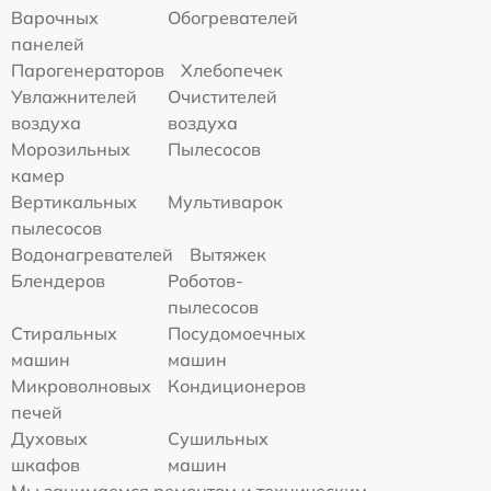
Варочных
Обогревателей
панелей
Парогенераторов
Хлебопечек
Увлажнителей
Очистителей
воздуха
воздуха
Морозильных
Пылесосов
камер
Вертикальных
Мультиварок
пылесосов
Водонагревателей
Вытяжек
Блендеров
Роботов-
пылесосов
Стиральных
Посудомоечных
машин
машин
Микроволновых
Кондиционеров
печей
Духовых
Сушильных
шкафов
машин
Мы занимаемся ремонтом и техническим