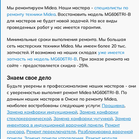
Мы ремонтируем Midea. Наши мастера -
специалисты по
ремонту техники Midea
. Восстановить модель MG606TRI-B
для мастеров не будет новой задачей. На все виды
проведенных работ у нас имеется гарантия.
Минимальные сроки выполнения ремонта. Мы большая
сеть мастерских техники Midea. Мы имеем более 20 тыс.
запчастей. И возможно на наших складах
уже имеется
запчасть на модель MG606TRI-B
. При заказе ремонта на
сайте - предоставляется скидка -25%.
Знаем свое дело
Будьте уверены в профессионализме наших мастеров - они
с уверенностью выполнят ремонт Midea MG606TRI-B. По
данным наших мастеров в Омске по ремонту Midea,
наиболее востребованы следующие услуги:
Прошивка
,
Замена конфорки индукционной
,
Замена конфорки
стеклокерамической
,
Замена конфорки чугунной
,
Замена
инвентора в индукционной варочной панели
,
Ремонт
сенсора
,
Ремонт переключателя
,
Разблокировка варочной
панели
,
Замена панели управления
,
Ремонт модуля