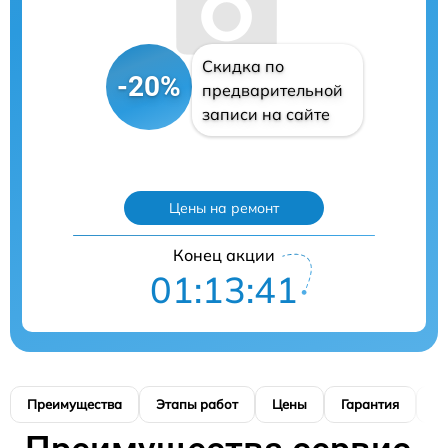
Скидка по
-20%
предварительной
записи на сайте
Цены на ремонт
Конец акции
01:13:40
Преимущества
Этапы работ
Цены
Гарантия
М